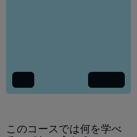
名前
職種
姓
会社
職場のメールアドレス
あな
会
国
戻る
続きを読む
国
このコースでは何を学べ