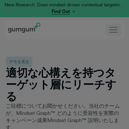
New Research: Does mindset-driven contextual targeting outperform traditional?
Find Out
デモを見る
適切な心構えを持つタ
ーゲット層にリーチす
る
ご目標についてお聞かせください。当社のチーム
が、Mindset Graph™ どのように受容性を実際の
キャンペーン成果Mindset Graph™ 説明いたしま
す。