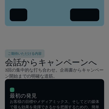
会
戻る
続きを読む
国
国
ご期待いただける内容
会話からキャンペーンへ
3回の集中的な打ち合わせ。企画書からキャンペー
ン開始までの明確な道筋。
最初の発見
お客様の目標やメディアミックス、そしてどの媒体
で最も効果を発揮できるかを把握するための、簡単