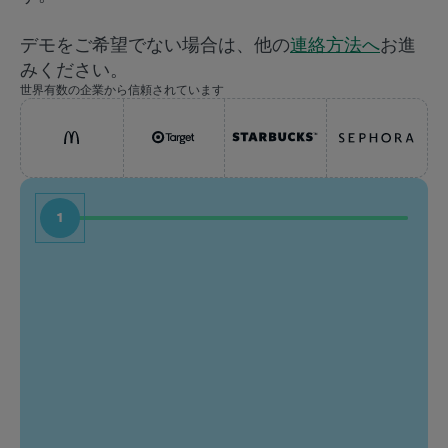
デモをご希望でない場合は、他の
連絡方法へ
お進
みください。
世界有数の企業から信頼されています
1
名前
職種
姓
会社
職場のメールアドレス
あな