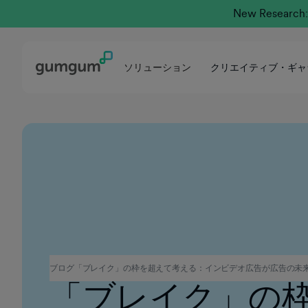
New Research: 
ソリューション
クリエイティブ・ギャ
コネクテッドTV
ブログ
「ブレイク」の枠を超えて考える：インビデオ広告が広告の未
「ブレイク」の