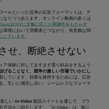
？
ロールといった従来の広告フォーマットは、デ
になりつつあります。オンライン動画の多くは
mGumはOLVに文脈に応じた関連性をもたらす
な環境において消費者とつながり、有意義な関
にしています
。
させ、断絶させない
ィア体験に対してますます選り好みをするよう
妨げることなく、競争の激しい市場でいかにし
面しています。効果を維持するためには、広告
る、互いに補完し合い、シームレスなフォーマ
の新しい
In-Video
製品スイートを通じて、ブラ
る方法をご紹介します。
「In-Video」は
、単に