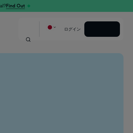
al?
Find Out
デモを見る
ログイン