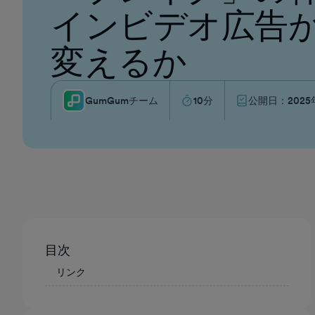
インビデオ広告
変えるか
GumGumチーム
10
分
公開日：
202
目次
リンク