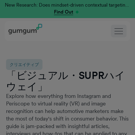
New Research: Does mindset-driven contextual targeting outperform traditional?
Find Out
クリエイティブ
「ビジュアル・SUPRハイ
ウェイ」
Explore how everything from Instagram and
Periscope to virtual reality (VR) and image
recognition can help automotive marketers make
the most of today's shift in consumer behavior. This
guide is jam-packed with insightful articles,
interviews and how-tos that can be applied to any