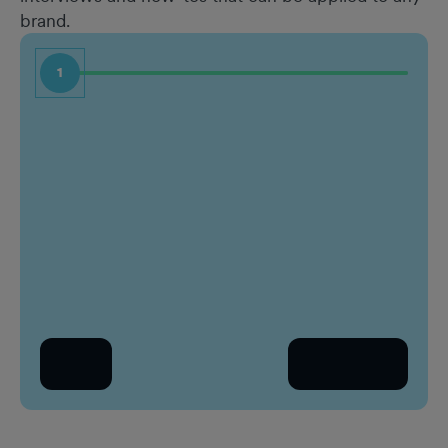
brand.
1
名前
職種
姓
会社
職場のメールアドレス
あな
会
戻る
続きを読む
国
国