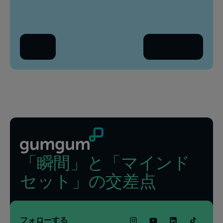
職場のメールアドレス
あな
会
戻る
続きを読む
国
国
フッター
「瞬間」と「マインド
セット」の交差点
フォローする