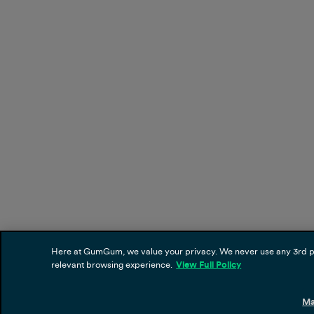
Here at GumGum, we value your privacy. We never use any 3rd part
relevant browsing experience.
View Full Policy
Ma