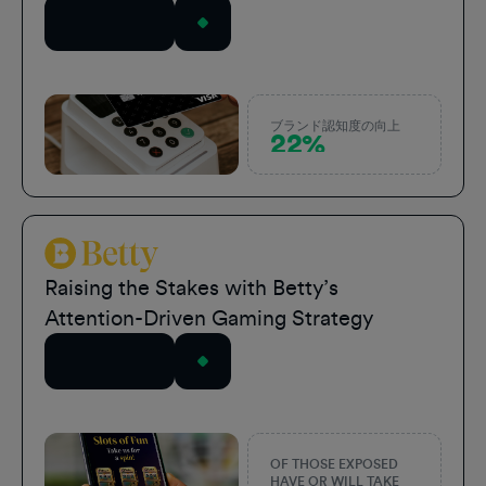
記事を読む
ブランド認知度の向上
22%
Betty Sports
Raising the Stakes with Betty’s
Attention-Driven Gaming Strategy
記事を読む
OF THOSE EXPOSED
HAVE OR WILL TAKE