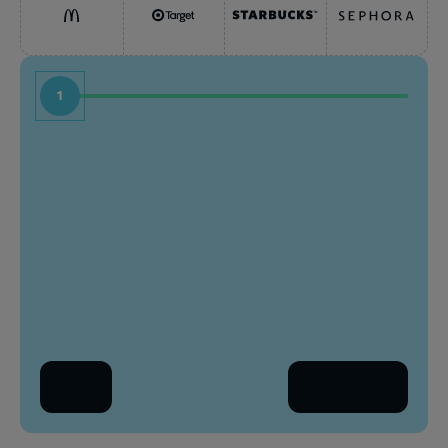
1
名前
職種
姓
会社
職場のメールアドレス
あな
会
戻る
続きを読む
国
国