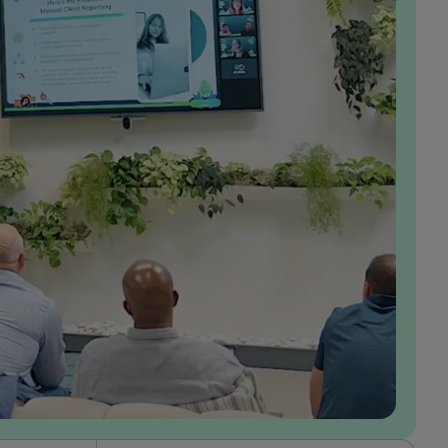
GumGumに入社してからの数年間、私はビジネス
とともに成長し、市場における当社の価値提案を
形作る上で有意義な役割を果たす機会を得ること
ができ、それは私にとって非常にやりがいのある
経験です。プロダクト部門で働く中で、私が開発
するソリューションを通じて直接的な影響を与え
ることができるだけでなく、プロジェクトを最初
から最後まで主体的に担当する裁量も与えられて
います。 自分のアイデアが真に評価されていると
感じており、それらを広告主にとって確かな成果
につながるソリューションへと形にするための権
限も与えられています。当社の企業文化で最も評
価している点は、チームが常に当社の価値観を体
現していることです。また、「顧客第一主義」
「実行力」「絶え間ない革新」「強い帰属意識の
醸成」というこれらの価値観に、私自身も深く共