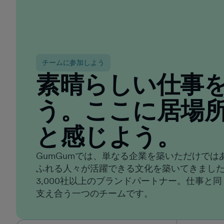
を与えてくれました。ここは、常に気を引き締め
ていなければならないような職場です。取り組む
べき新しい課題が常にあり、真の挑戦が待ち受け
ており、周囲には信じられないほど才能あふれる
人々がいます。進化し続けるブランドの一員であ
るからこそ、この仕事は刺激的で、私自身も成長
チームに参加しよう
し続けようという意欲が湧いてくるのです。 これ
素晴らしい仕事
ほど強力なチームと仕事をしたことは一度もあり
ません。賢く、誠実で、才能あふれる仲間たち
は、私を本当に大切に思わせてくれ、成長の余地
う。ここに居場
もたっぷりあります。しかし何よりも、私が毎日
仕事に向かっているのは、仕事そのもの、与えら
と感じよう。
れる機会、そしてチームのためです。舞台裏で力
を発揮する才能と献身、互いに支え合い、厳しい
GumGumでは、単なる企業を築いただけでは
状況でも誠実さを失わない仲間たち。AIが溢れる
この世界において、私が最も愛しているのは、皆
ふれる人々が活躍できる文化を築いてきました
が人間味あふれていることです。
3,000社以上のブランドパートナー。仕事と
支え合う一つのチームです。
ヴァネッサ・サノジャ
クリエイティブ・ディレクター