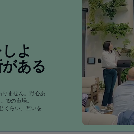
をしよ
所がある
ありません。野心あ
。19の市場。
同じくらい、互いを