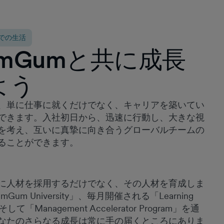
できます。経営陣が好奇心と自発性を心から重視
していると感じられ、有意義な仕事を築き上げ、
生み出すのに最適な場所だと思います。
mでの生活
イヴァン・マネスキ
umGumと共に成長
データエンジニア II
よう
、単に仕事に就くだけでなく、キャリアを築いてい
2022年にGumGumに入社して以来、ここはすぐ
できます。入社初日から、迅速に行動し、大きな視
に私がこれまで働いてきた中で最高の職場の一つ
を考え、互いに真摯に向き合うグローバルチームの
となりました。入社当初から高い信頼と自主性を
ることができます。
与えられ、成長し、新たな課題に取り組み、有意
義な成果を上げる機会が絶えず与えられていま
す。在籍期間を通じて、人事プロセスの構築から
新しい採用機能の立ち上げ、さらには複数の地域
に人材を採用するだけでなく、その人材を育成しま
にわたる従業員体験（EX）の取り組みの主導に至
Gum University」、毎月開催される「Learning
るまで、影響力のあるさまざまなプロジェクトに
そして「Management Accelerator Program」を通
貢献してきました。 GumGumを真に際立たせてい
なたのさらなる成長は常に手の届くところにありま