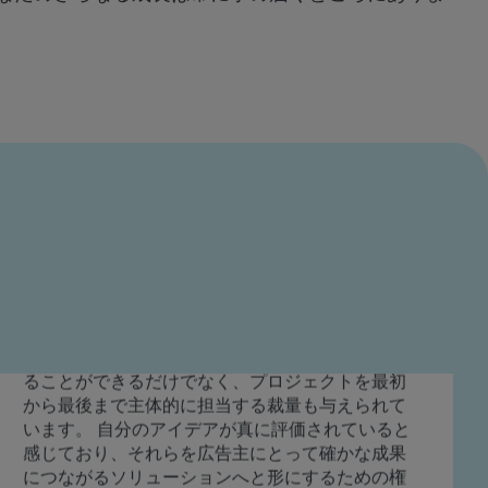
るのは、「帰属意識」の文化を育むことへの取り
組みです。ERG（従業員リソースグループ）や従
業員体験向上の取り組みなどを通じて、これは単
なる理念ではなく、実際に体験できるものとなっ
ています。従業員が大切にされ、支えられ、つな
がりを感じられる環境を作り出しているのです。
ロレイン・アピア＝ダンクア
人事・組織文化担当シニアアドバイザー
GumGumに入社してからの数年間、私はビジネス
とともに成長し、市場における当社の価値提案を
形作る上で有意義な役割を果たす機会を得ること
ができ、それは私にとって非常にやりがいのある
経験です。プロダクト部門で働く中で、私が開発
するソリューションを通じて直接的な影響を与え
ることができるだけでなく、プロジェクトを最初
から最後まで主体的に担当する裁量も与えられて