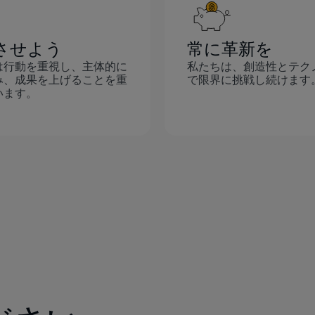
き、視野を広げ、将来の管理職としての役割に備
える機会を得ることができ、会社が従業員の長期
的な成功に向けた育成に真剣に取り組んでいるこ
させよう
常に革新を
とがはっきりと示されました。
は行動を重視し、主体的に
私たちは、創造性とテク
ヴァス・チダンバラム
み、成果を上げることを重
で限界に挑戦し続けます
シニア・エンジニアリング・マネージャー
います。
質問が歓迎され、さまざまな働き方が尊重される
ような、オープンな環境にあるとき、私は最も受
け入れられていると感じます。GumGumの環境で
は、特定の型にはまる必要がなく、気軽に貢献で
きるため、社員一人ひとりが最高の仕事ができる
ようになっています。GumGumはDEIBを企業文化
にしっかりと根付かせていることを誇りにしてお
り、私はいつもありのままの自分で仕事に臨める
と思っています。なんて幸運なことでしょう！
ヘイリー・オマラ