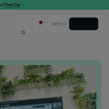
al?
Find Out
2022年にGumGumに入社して以来、ここはすぐ
に私がこれまで働いてきた中で最高の職場の一つ
デモを見る
ログイン
となりました。入社当初から高い信頼と自主性を
与えられ、成長し、新たな課題に取り組み、有意
義な成果を上げる機会が絶えず与えられていま
す。在籍期間を通じて、人事プロセスの構築から
新しい採用機能の立ち上げ、さらには複数の地域
にわたる従業員体験（EX）の取り組みの主導に至
るまで、影響力のあるさまざまなプロジェクトに
貢献してきました。 GumGumを真に際立たせてい
るのは、「帰属意識」の文化を育むことへの取り
組みです。ERG（従業員リソースグループ）や従
業員体験向上の取り組みなどを通じて、これは単
なる理念ではなく、実際に体験できるものとなっ
ています。従業員が大切にされ、支えられ、つな
がりを感じられる環境を作り出しているのです。
ロレイン・アピア＝ダンクア
人事・組織文化担当シニアアドバイザー