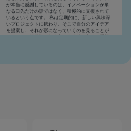
方法を試すよう奨励されています。こうした環境
は大きな違いをもたらします。仕事へのワクワク
感を維持し、私の成長を促してくれるのです。私
が本当に感謝しているのは、イノベーションが単
なる口先だけの話ではなく、積極的に支援されて
いるという点です。 私は定期的に、新しい興味深
いプロジェクトに携わり、そこで自分のアイデア
を提案し、それが形になっていくのを見ることが
できます。経営陣が好奇心と自発性を心から重視
していると感じられ、有意義な仕事を築き上げ、
生み出すのに最適な場所だと思います。
イヴァン・マネスキ
データエンジニア II