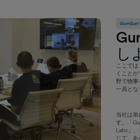
GumGu
G
し
ここでは
くことが
野で物事
一員とな
当社は単
す。「Gum
Labs」、
じて、あ