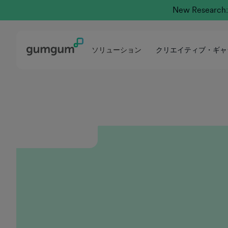
New Research: 
GumGumは、イノベーションと顧客中心主義の交
差点で成長を遂げ、急速に進化するアドテック市
場において独自の価値提案を提供しています。私
は、Mindsetの未来に注力し、その瞬間の受容性を
ソリューション
クリエイティブ・ギャ
高めることに尽力する、協働の文化の一員である
ことを誇りに思います。当社は、パートナーが測
定可能な成功を収められるよう支援すると同時
に、ターゲットを絞ったキャリア開発を通じて各
チームを力づけています。GumGumは、先見の明
を持つ営業担当者が活躍し、目的意識を持ってリ
ーダーシップを発揮できる、まさに理想的な職場
です。
ケイシー・ハント
エグゼクティブ・グループ・セールス・ディレ
クター
2015年以来、GumGumは私に素晴らしいキャリア