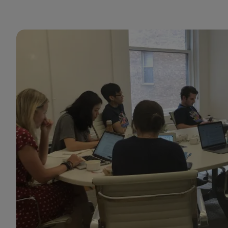
ことに真摯に取り組んでいることが改めて確信で
きました。
ラシャド・モアレフ
エンジニアリングマネージャー
GumGumは、イノベーションと顧客中心主義の交
差点で成長を遂げ、急速に進化するアドテック市
場において独自の価値提案を提供しています。私
は、Mindsetの未来に注力し、その瞬間の受容性を
高めることに尽力する、協働の文化の一員である
ことを誇りに思います。当社は、パートナーが測
定可能な成功を収められるよう支援すると同時
に、ターゲットを絞ったキャリア開発を通じて各
チームを力づけています。GumGumは、先見の明
を持つ営業担当者が活躍し、目的意識を持ってリ
ーダーシップを発揮できる、まさに理想的な職場