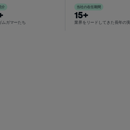
紹介
当社の在任期間
+
15+
ガムガマーたち
業界をリードしてきた長年の