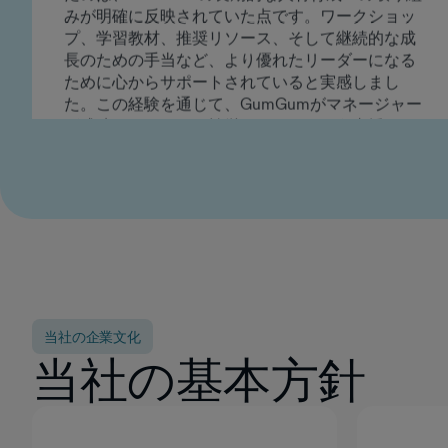
僚の成功を支えるための準備がより整ったと感じ
ることができました。 この経験が特に有意義だっ
たのは、GumGumの長期的な人材育成への取り組
みが明確に反映されていた点です。ワークショッ
プ、学習教材、推奨リソース、そして継続的な成
長のための手当など、より優れたリーダーになる
ために心からサポートされていると実感しまし
た。この経験を通じて、GumGumがマネージャー
が成功し、チームを繁栄させられるよう支援する
ことに真摯に取り組んでいることが改めて確信で
きました。
ラシャド・モアレフ
エンジニアリングマネージャー
当社の企業文化
当社の基本方針