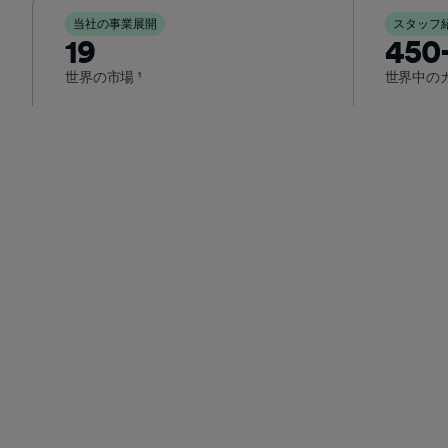
当社の事業展開
スタッフ
19
450
GumGumが私の成長に投資してくれた最良の例の
世界の市場 ¹
世界中の
一つが、新任マネージャー向けの「マネジメン
ト・アクセラレーター・プログラム」でした。全4
回のこのプログラムを通じて、同僚から学び、コ
ーチング、コミュニケーション、信頼構築、フィ
ードバックのスキルを磨き、チームですぐに活用
できる実践的なツールを身につけるための、安心
できる場が提供されました。このプログラムのお
かげで、マネージャーとしての自信が深まり、同
僚の成功を支えるための準備がより整ったと感じ
ることができました。 この経験が特に有意義だっ
現在募集中の求人
たのは、GumGumの長期的な人材育成への取り組
みが明確に反映されていた点です。ワークショッ
プ、学習教材、推奨リソース、そして継続的な成
長のための手当など、より優れたリーダーになる
ために心からサポートされていると実感しまし
た。この経験を通じて、GumGumがマネージャー
が成功し、チームを繁栄させられるよう支援する