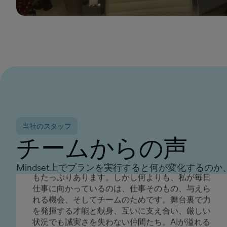
です。
ケイシー・ハント
エグゼクティブ・グループ・セールス・ディレ
クター
2015年以来、GumGumは私に素晴らしいキャリア
を与えてくれました。ここは、常に気を引き締め
ていなければならないような職場です。取り組む
べき新しい課題が常にあり、真の挑戦が待ち受け
当社のスタッフ
ており、周囲には信じられないほど才能あふれる
チームからの声
人々がいます。進化し続けるブランドの一員であ
るからこそ、この仕事は刺激的で、私自身も成長
し続けようという意欲が湧いてくるのです。 これ
Mindset上でプランを実行すると何が変化するの
ほど強力なチームと仕事をしたことは一度もあり
ません。賢く、誠実で、才能あふれる仲間たち
は、私を本当に大切に思わせてくれ、成長の余地
もたっぷりあります。しかし何よりも、私が毎日
仕事に向かっているのは、仕事そのもの、与えら