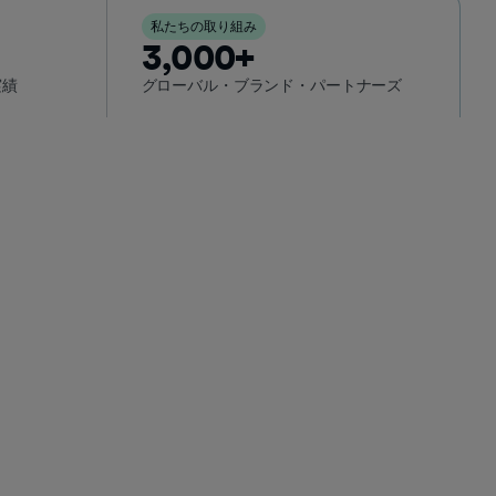
感しています。
私たちの取り組み
3,000+
ローラ・ヒックス
シニアプロダクトマネージャー
実績
グローバル・ブランド・パートナーズ
私が特に印象に残っているのは、リーダーシップ
が新しいアイデアを探求するためにどれほど大き
な信頼と自由を与えてくれているかということで
す。エンジニアとして、私は常に標準的なアプロ
ーチにとどまらず、問題解決のためのさまざまな
方法を試すよう奨励されています。こうした環境
は大きな違いをもたらします。仕事へのワクワク
感を維持し、私の成長を促してくれるのです。私
が本当に感謝しているのは、イノベーションが単
なる口先だけの話ではなく、積極的に支援されて
いるという点です。 私は定期的に、新しい興味深
いプロジェクトに携わり、そこで自分のアイデア
を提案し、それが形になっていくのを見ることが