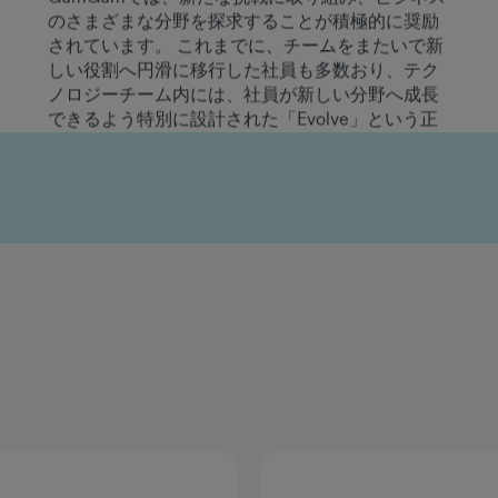
しい役割へ円滑に移行した社員も多数おり、テク
ノロジーチーム内には、社員が新しい分野へ成長
できるよう特別に設計された「Evolve」という正
式なプログラムも設けられています。このプログ
ラムは、スキルセットを広げ、異なる種類の業務
に挑戦したいと考えている社員に、体系的な枠組
みとサポートを提供します。好奇心旺盛で意欲が
あり、問題解決志向をお持ちの方なら、GumGum
では新たな挑戦に取り組み、成長し続ける機会が
数多くあります。
ミシェル・ラーソン
エンジニアリング担当シニアディレクター
会社が私の長期的なキャリア形成に投資してくれ
た有意義な取り組みの一つが、「マネジメント・
アクセラレーター・プログラム」でした。このプ
ログラムを通じて、リーダーシップスキルを磨