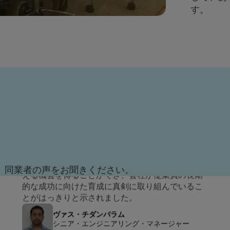
す。
会社が私の長期的なキャリア形成に投資してくれ
た有意義な取り組みの一つが、「マネジメント・
アクセラレーター・プログラム」でした。このプ
ログラムを通じて、リーダーシップスキルを磨
き、視野を広げ、将来の管理職としての役割に備
える機会を得ることができ、会社が従業員の長期
的な成功に向けた育成に真剣に取り組んでいるこ
とがはっきりと示されました。
か、同業者の声をお聞きください。
ヴァス・チダンバラム
シニア・エンジニアリング・マネージャー